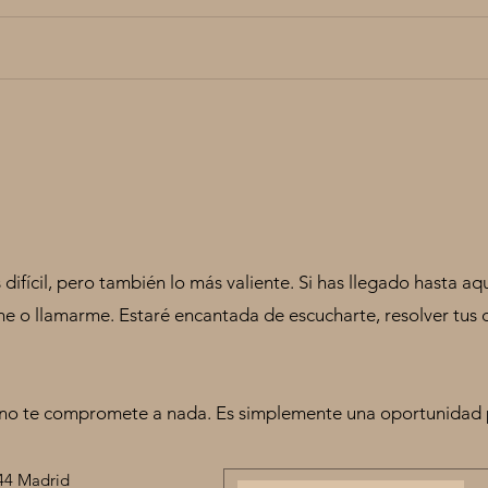
¿Cuánto te conoces?
Salv
Perse
difícil, pero también lo más valiente. Si has llegado hasta 
e o llamarme. Estaré encantada de escucharte, resolver tus du
 no te compromete a nada. Es simplemente una oportunidad
944 Madrid