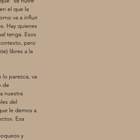
 qué” se nutre 
en el que la 
no va a influir
os. Hay quienes
ual tenga. Esos
 contexto, pero 
e) libres a la 
 lo parezca, va 
o de 
a nuestra 
les del 
 que le demos a 
ectos. Esa 
loqueos y