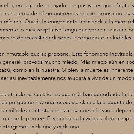
ello, en lugar de encajarlo con pasiva resignación, tal 
exionar acerca de cómo queremos relacionarnos con esa
o mínimo. Quizás lo conveniente trascienda a la mera ref
lemente lo más adaptativo tenga que ver con la asunción,
eración de estas 4 condiciones incómodas e ineludibles.
mer inmutable que se propone. Este fenómeno inevitable
n general, provoca mucho miedo. Más miedo aún en soc
abú, como en la nuestra. Si bien la muerte es inherente a
 ser así inevitablemente nos ayudará a vivir de un modo
 es otra de las cuestiones que más han perturbado la tra
ea porque no hay una respuesta clara a la pregunta de ¿
Las múltiples contestaciones a esa cuestión van a depend
l que se la plantee. El sentido de la vida es algo compl
le otorgamos cada una y cada uno.