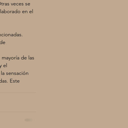
Otras veces se
olaborado en el
ncionadas. 
 de 
 mayoría de las
 el 
la sensación 
as. Este 