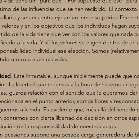
la vida tiene un “para qué”. Por supuesto que ese “para
simo de las influencias que se han recibido. El contexto 
ollado y se encuentra ejerce un inmenso poder. Ese entor
alores y en los objetivos que los individuos hagan suy
ido de la vida tiene que ver con los valores que cada c
ficado a la vida. Y sí, los valores se eligen dentro de un
esponsabilidad individual esa elección. Somos (relativament
ido u otro a nuestras vidas.
lidad
. Este inmutable, aunque inicialmente puede que no
ior. La libertad que tenemos a la hora de hacernos carg
s, guarda relación con el sentido que le queramos dar 
cionaba en el punto anterior, somos libres y responsab
guemos a la vida. Es evidente que, más allá del sentido
én contamos con cierta libertad de decisión en otros asp
sunción de la responsabilidad de nuestros actos.
en ocasiones supone una pesada carga generadora de b