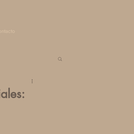
ntacto
ales: