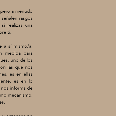
 pero a menudo 
 señalen rasgos 
i realizas una 
re ti. 
 a sí mismo/a, 
n medida para 
pues, uno de los 
on las que nos 
es, es en ellas 
nte, es en lo 
 nos informa de 
smo mecanismo, 
es.