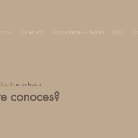
Inicio
Quién soy
Cómo trabajo - Tarifas
Blog
Co
5 jul
3 min de lectura
te conoces?