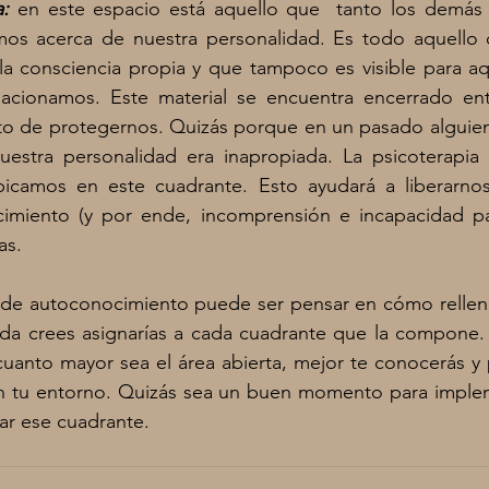
:
en este espacio está aquello que  tanto los demás
s acerca de nuestra personalidad. Es todo aquello 
la consciencia propia y que tampoco es visible para aq
lacionamos. Este material se encuentra encerrado en
to de protegernos. Quizás porque en un pasado alguien 
estra personalidad era inapropiada. La psicoterapia 
bicamos en este cuadrante. Esto ayudará a liberarno
imiento (y por ende, incomprensión e incapacidad pa
as. 
o de autoconocimiento puede ser pensar en cómo rellena
da crees asignarías a cada cuadrante que la compone. T
uanto mayor sea el área abierta, mejor te conocerás y 
n tu entorno. Quizás sea un buen momento para implem
ar ese cuadrante. 