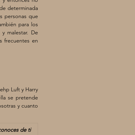
 y entonces no 
e determinada 
as personas que 
ambién para los 
y malestar. De 
 frecuentes en 
hp Luft y Harry 
la se pretende 
otras y cuanto 
onoces de ti