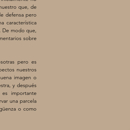
uestro que, de 
e defensa pero 
 característica 
a. De modo que, 
entarios sobre 
otras pero es 
ectos nuestros 
buena imagen o 
tra, y después 
es importante 
var una parcela 
rgüenza o como 