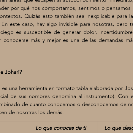
irán áreas que escapen al autoconocimiento inmediato,
der por qué nos comportamos, sentimos o pensamos d
contextos. Quizás esto también sea inexplicable para l
En este caso, hay algo invisible para nosotras, pero t
iego es susceptible de generar dolor, incertidumbre 
r conocerse más y mejor es una de las demandas más
e Johari?
 es una herramienta en formato tabla elaborada por Jose
rcial de sus nombres denomina al instrumento). Con el
is combinado de cuanto conocemos o desconocemos de nos
en de nosotras los demás. 
Lo que conoces de ti
Lo que desc