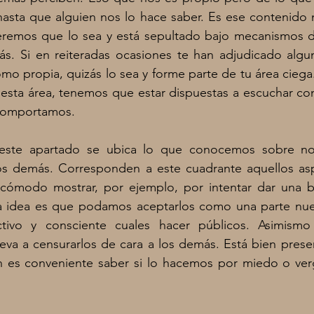
asta que alguien nos lo hace saber. Es ese contenido n
remos que lo sea y está sepultado bajo mecanismos d
ás. Si en reiteradas ocasiones te han adjudicado alguna
omo propia, quizás lo sea y forme parte de tu área cieg
esta área, tenemos que estar dispuestas a escuchar com
comportamos. 
este apartado se ubica lo que conocemos sobre nos
s demás. Corresponden a este cuadrante aquellos asp
 cómodo mostrar, por ejemplo, por intentar dar una 
La idea es que podamos aceptarlos como una parte nues
ivo y consciente cuales hacer públicos. Asimismo 
lleva a censurarlos de cara a los demás. Está bien preser
n es conveniente saber si lo hacemos por miedo o ve