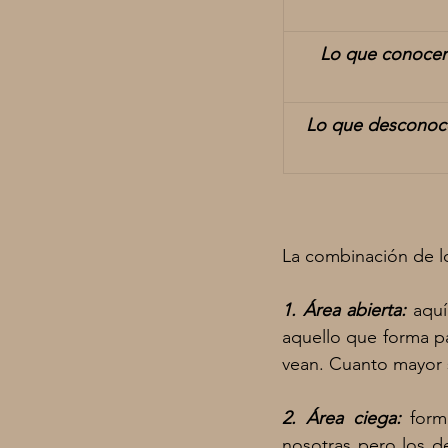
Lo que conocen
Lo que desconoce
La combinación de l
1. Área abierta:
aquí
aquello que forma p
vean.
Cuanto mayor s
2. Área ciega:
form
nosotras pero los d