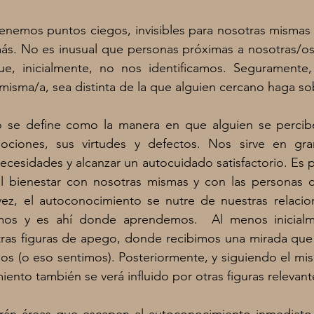
tenemos puntos ciegos, invisibles para nosotras mismas
más. No es inusual que personas próximas a nosotras/os
e, inicialmente, no nos identificamos. Seguramente, s
misma/a, sea distinta de la que alguien cercano haga sob
 se define como la manera en que alguien se percibe
ciones, sus virtudes y defectos. Nos sirve en gra
necesidades y alcanzar un autocuidado satisfactorio. Es 
 el bienestar con nosotras mismas y con las personas c
vez, el autoconocimiento se nutre de nuestras relacion
os y es ahí donde aprendemos.  Al menos inicialme
stras figuras de apego, donde recibimos una mirada que
s (o eso sentimos). Posteriormente, y siguiendo el mi
ento también se verá influido por otras figuras relevant